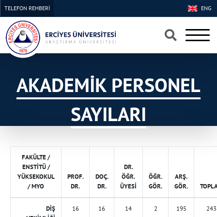
TELEFON REHBERİ
ENG
AKADEMİK PERSONEL
SAYILARI
FAKÜLTE /
ENSTİTÜ /
DR.
YÜKSEKOKUL
PROF.
DOÇ.
ÖĞR.
ÖĞR.
ARŞ.
/ MYO
DR.
DR.
ÜYESİ
GÖR.
GÖR.
TOPL
DİŞ
16
16
14
2
195
243