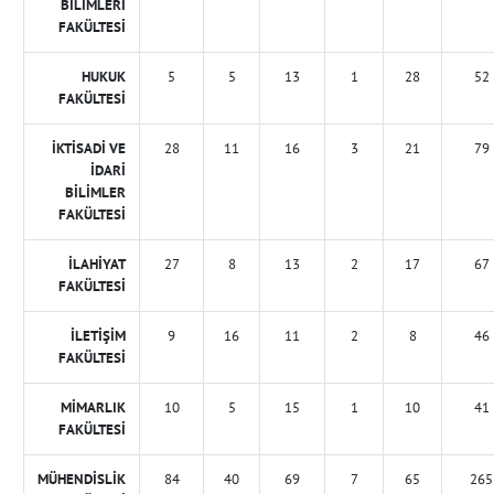
BİLİMLERİ
FAKÜLTESİ
HUKUK
5
5
13
1
28
52
FAKÜLTESİ
İKTİSADİ VE
28
11
16
3
21
79
İDARİ
BİLİMLER
FAKÜLTESİ
İLAHİYAT
27
8
13
2
17
67
FAKÜLTESİ
İLETİŞİM
9
16
11
2
8
46
FAKÜLTESİ
MİMARLIK
10
5
15
1
10
41
FAKÜLTESİ
MÜHENDİSLİK
84
40
69
7
65
265