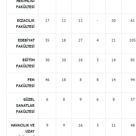
HEKİMLİĞİ
FAKÜLTESİ
ECZACILIK
17
12
12
-
20
61
FAKÜLTESİ
EDEBİYAT
35
18
27
4
21
105
FAKÜLTESİ
EĞİTİM
30
20
18
3
14
85
FAKÜLTESİ
FEN
46
18
8
8
14
94
FAKÜLTESİ
GÜZEL
6
8
9
6
8
37
SANATLAR
FAKÜLTESİ
HAVACILIK VE
9
9
16
3
11
48
UZAY