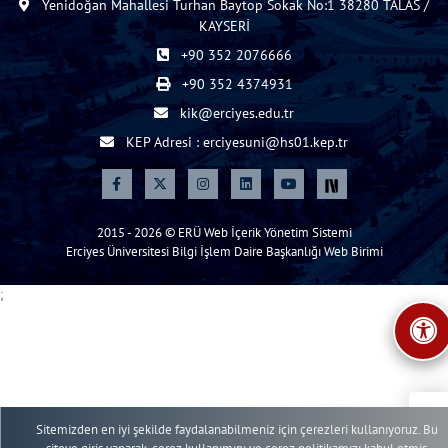
Yenidoğan Mahallesi Turhan Baytop Sokak No:1 38280 TALAS /
KAYSERİ
+90 352 2076666
+90 352 4374931
kik@erciyes.edu.tr
KEP Adresi : erciyesuni@hs01.kep.tr
2015 - 2026 © ERÜ Web İçerik Yönetim Sistemi
Erciyes Üniversitesi Bilgi İşlem Daire Başkanlığı Web Birimi
;
Sitemizden en iyi şekilde faydalanabilmeniz için çerezleri kullanıyoruz. Bu