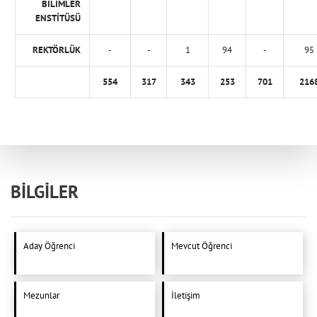
BİLİMLER
ENSTİTÜSÜ
REKTÖRLÜK
-
-
1
94
-
95
554
317
343
253
701
216
BİLGİLER
Aday Öğrenci
Mevcut Öğrenci
Mezunlar
İletişim