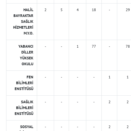
HALİL
2
5
4
18
-
29
BAYRAKTAR
SAĞLIK
HİZMETLERİ
M.Y.O.
YABANCI
-
-
1
77
-
78
DİLLER
YÜKSEK
OKULU
FEN
-
-
-
-
1
1
BİLİMLERİ
ENSTİTÜSÜ
SAĞLIK
-
-
-
-
2
2
BİLİMLERİ
ENSTİTÜSÜ
SOSYAL
-
-
-
-
2
2