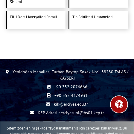
Sistemi
ERÜ Ders Materyalleri Portali
Tıp Fakültesi Hastaneleri
Yenidoğan Mahallesi Turhan Baytop Sokak No:1 38280 TALAS /
KAYSERİ
+90 352 2076666
+90 352 4374931
kik@erciyes.edu.tr
KEP Adresi : erciyesuni@hs01.kep.tr
Sitemizden en iyi şekilde faydalanabilmeniz için çerezleri kullanıyoruz. Bu
siteye giriş yaparak, çerez kullanımını ve çerez politikamızı kabul etmiş