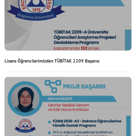
Lisans Öğrencilerimizden TÜBİTAK 2209 Başarısı