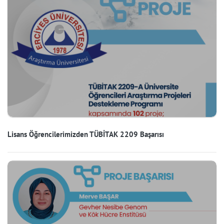
Lisans Öğrencilerimizden TÜBİTAK 2209 Başarısı