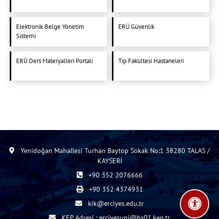
Elektronik Belge Yönetim
ERÜ Güvenlik
Sistemi
ERÜ Ders Materyalleri Portali
Tıp Fakültesi Hastaneleri
Yenidoğan Mahallesi Turhan Baytop Sokak No:1 38280 TALAS /
KAYSERİ
+90 352 2076666
+90 352 4374931
kik@erciyes.edu.tr
KEP Adresi : erciyesuni@hs01.kep.tr