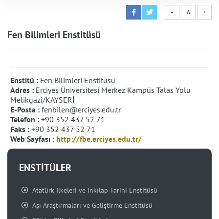
-
A
+
Fen Bilimleri Enstitüsü
Enstitü :
Fen Bilimleri Enstitüsü
Adres :
Erciyes Üniversitesi Merkez Kampüs Talas Yolu
Melikgazi/KAYSERİ
E-Posta :
fenbilen@erciyes.edu.tr
Telefon :
+90 352 437 52 71
Faks :
+90 352 437 52 71
Web Sayfası :
http://fbe.erciyes.edu.tr/
ENSTİTÜLER
Atatürk İlkeleri ve İnkılap Tarihi Enstitüsü
Aşı Araştırmaları ve Geliştirme Enstitüsü