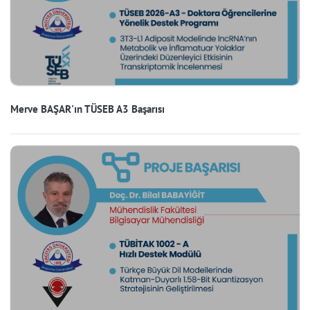
Merve BAŞAR'ın TÜSEB A3 Başarısı