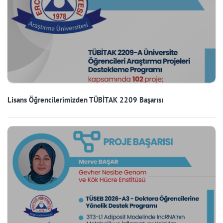
Lisans Öğrencilerimizden TÜBİTAK 2209 Başarısı