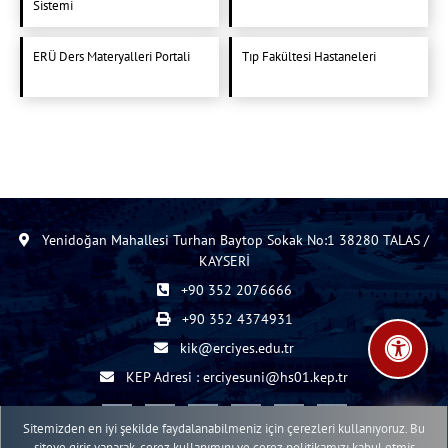
Sistemi
ERÜ Ders Materyalleri Portali
Tıp Fakültesi Hastaneleri
Yenidoğan Mahallesi Turhan Baytop Sokak No:1 38280 TALAS /
KAYSERİ
+90 352 2076666
+90 352 4374931
kik@erciyes.edu.tr
KEP Adresi : erciyesuni@hs01.kep.tr
Sitemizden en iyi şekilde faydalanabilmeniz için çerezleri kullanıyoruz. Bu
siteye giriş yaparak, çerez kullanımını ve çerez politikamızı kabul etmiş