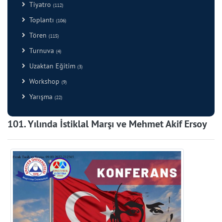
Tiyatro
(112)
Toplantı
(106)
Tören
(115)
Turnuva
(4)
Uzaktan Eğitim
(3)
Workshop
(9)
Yarışma
(22)
101. Yılında İstiklal Marşı ve Mehmet Akif Ersoy