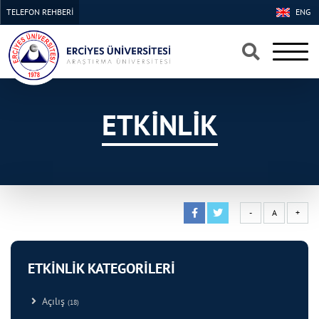
TELEFON REHBERİ
ENG
×
×
ETKİNLİK
-
A
+
ETKİNLİK KATEGORİLERİ
Açılış
(18)