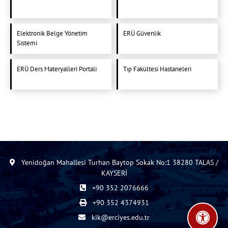
Elektronik Belge Yönetim
ERÜ Güvenlik
Sistemi
ERÜ Ders Materyalleri Portali
Tıp Fakültesi Hastaneleri
Yenidoğan Mahallesi Turhan Baytop Sokak No:1 38280 TALAS /
KAYSERİ
+90 352 2076666
+90 352 4374931
kik@erciyes.edu.tr