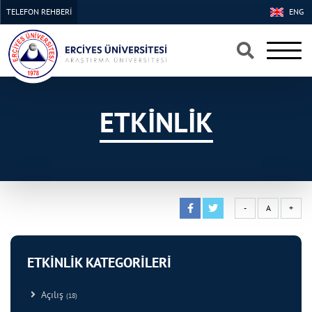
TELEFON REHBERİ
ENG
×
×
ETKİNLİK
-
A
+
ETKİNLİK KATEGORİLERİ
Açılış
(18)