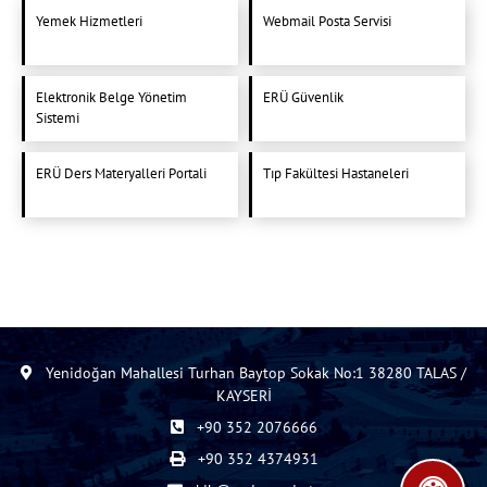
Yemek Hizmetleri
Webmail Posta Servisi
Elektronik Belge Yönetim
ERÜ Güvenlik
Sistemi
ERÜ Ders Materyalleri Portali
Tıp Fakültesi Hastaneleri
Yenidoğan Mahallesi Turhan Baytop Sokak No:1 38280 TALAS /
KAYSERİ
+90 352 2076666
+90 352 4374931