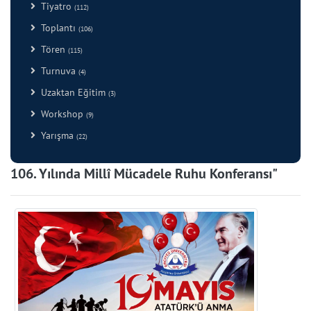
Tiyatro
(112)
Toplantı
(106)
Tören
(115)
Turnuva
(4)
Uzaktan Eğitim
(3)
Workshop
(9)
Yarışma
(22)
106. Yılında Millî Mücadele Ruhu Konferansı"