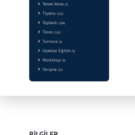
Temel Atma
(2)
Tiyatro
(112)
Toplantı
(106)
Tören
(115)
Turnuva
(4)
Uzaktan Eğitim
(3)
Workshop
(9)
Yarışma
(22)
BİLGİLER