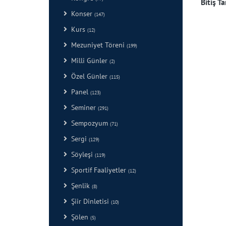
Bitiş Ta
Konser
(147)
Kurs
(12)
Mezuniyet Töreni
(199)
Milli Günler
(2)
Özel Günler
(115)
Panel
(123)
Seminer
(291)
Sempozyum
(71)
Sergi
(129)
Söyleşi
(119)
Sportif Faaliyetler
(12)
Şenlik
(8)
Şiir Dinletisi
(10)
Şölen
(5)