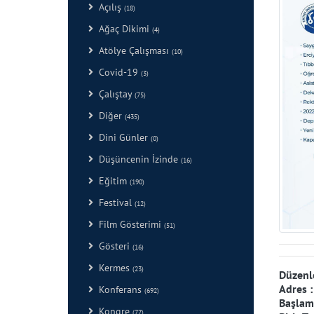
Açılış
(18)
Ağaç Dikimi
(4)
Atölye Çalışması
(10)
Covid-19
(3)
Çalıştay
(75)
Diğer
(435)
Dini Günler
(0)
Düşüncenin İzinde
(16)
Eğitim
(190)
Festival
(12)
Film Gösterimi
(51)
Gösteri
(16)
Kermes
(23)
Düzenl
Adres 
Konferans
(692)
Başlama
Kongre
(77)