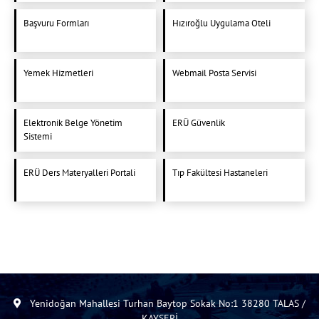
Başvuru Formları
Hızıroğlu Uygulama Oteli
Yemek Hizmetleri
Webmail Posta Servisi
Elektronik Belge Yönetim
ERÜ Güvenlik
Sistemi
ERÜ Ders Materyalleri Portali
Tıp Fakültesi Hastaneleri
Yenidoğan Mahallesi Turhan Baytop Sokak No:1 38280 TALAS /
KAYSERİ