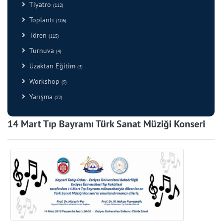
Tiyatro
(112)
Toplantı
(106)
Tören
(115)
Turnuva
(4)
Uzaktan Eğitim
(3)
Workshop
(9)
Yarışma
(22)
14 Mart Tıp Bayramı Türk Sanat Müziği Konseri