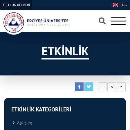
TELEFON REHBERİ
ENG
×
×
ETKİNLİK
-
A
+
ETKİNLİK KATEGORİLERİ
Açılış
(18)