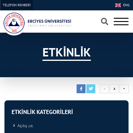
TELEFON REHBERİ
ENG
×
×
ETKİNLİK
-
A
+
ETKİNLİK KATEGORİLERİ
Açılış
(18)