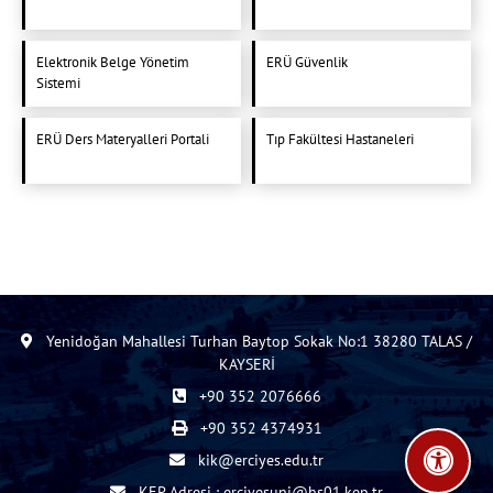
Elektronik Belge Yönetim
ERÜ Güvenlik
Sistemi
ERÜ Ders Materyalleri Portali
Tıp Fakültesi Hastaneleri
Yenidoğan Mahallesi Turhan Baytop Sokak No:1 38280 TALAS /
KAYSERİ
+90 352 2076666
+90 352 4374931
kik@erciyes.edu.tr
KEP Adresi : erciyesuni@hs01.kep.tr