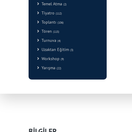
Temel Atma
(2)
Tiyatro
(112)
Toplantı
(106)
Tören
(115)
Turnuva
(4)
Uzaktan Eğitim
(3)
Workshop
(9)
Yarışma
(22)
BİLGİLER