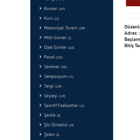
Konser
(147)
Kurs
(12)
Düzenl
Mezuniyet Töreni
(199)
Adres 
Milli Günler
Başlama
(2)
Bitiş Ta
Özel Günler
(115)
Panel
(123)
Seminer
(291)
Sempozyum
(71)
Sergi
(129)
Söyleşi
(119)
Sportif Faaliyetler
(12)
Şenlik
(8)
Şiir Dinletisi
(10)
Şölen
(5)