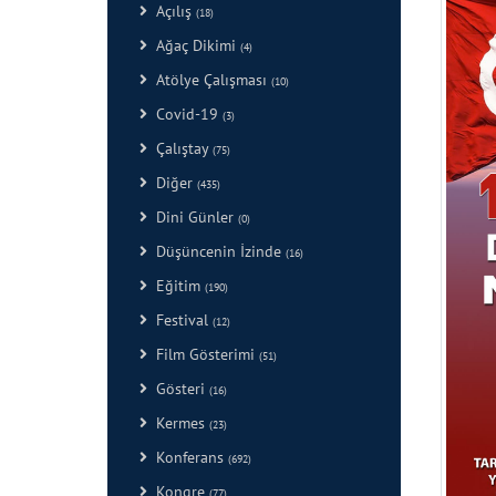
Açılış
(18)
Ağaç Dikimi
(4)
Atölye Çalışması
(10)
Covid-19
(3)
Çalıştay
(75)
Diğer
(435)
Dini Günler
(0)
Düşüncenin İzinde
(16)
Eğitim
(190)
Festival
(12)
Film Gösterimi
(51)
Gösteri
(16)
Kermes
(23)
Konferans
(692)
Kongre
(77)