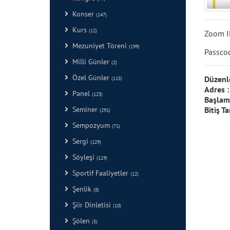
Konser
(147)
Kurs
(12)
Zoom I
Mezuniyet Töreni
(199)
Passco
Milli Günler
(2)
Özel Günler
Düzenl
(115)
Adres 
Panel
(123)
Başlama
Seminer
Bitiş Ta
(291)
Sempozyum
(71)
Sergi
(129)
Söyleşi
(119)
Sportif Faaliyetler
(12)
Şenlik
(8)
Şiir Dinletisi
(10)
Şölen
(5)