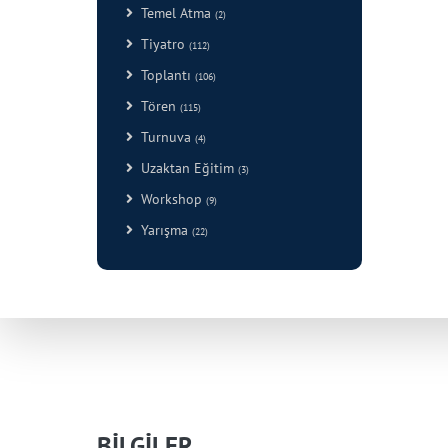
Temel Atma
(2)
Tiyatro
(112)
Toplantı
(106)
Tören
(115)
Turnuva
(4)
Uzaktan Eğitim
(3)
Workshop
(9)
Yarışma
(22)
BİLGİLER