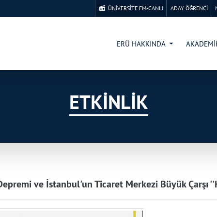
ÜNİVERSİTE FM-CANLI
ADAY ÖĞRENCİ
ERÜ HAKKINDA
AKADEM
ETKİNLİK
epremi ve İstanbul'un Ticaret Merkezi Büyük Çarşı ''K