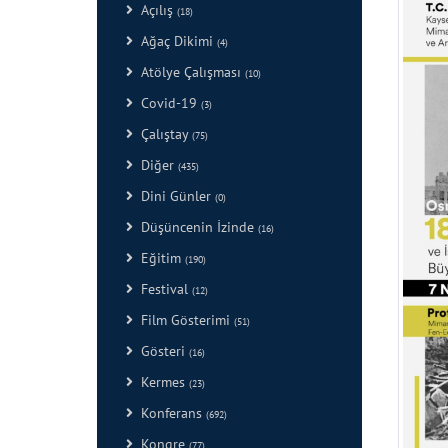
Açılış
(18)
Ağaç Dikimi
(4)
Atölye Çalışması
(10)
Covid-19
(3)
Çalıştay
(75)
Diğer
(435)
Dini Günler
(0)
Düşüncenin İzinde
(16)
Eğitim
(190)
Festival
(12)
Film Gösterimi
(51)
Gösteri
(16)
Kermes
(23)
Konferans
(692)
Kongre
(77)