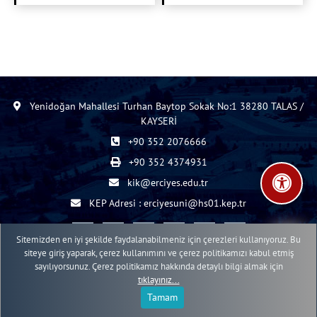
Yenidoğan Mahallesi Turhan Baytop Sokak No:1 38280 TALAS /
KAYSERİ
+90 352 2076666
+90 352 4374931
kik@erciyes.edu.tr
KEP Adresi : erciyesuni@hs01.kep.tr
Sitemizden en iyi şekilde faydalanabilmeniz için çerezleri kullanıyoruz. Bu
siteye giriş yaparak, çerez kullanımını ve çerez politikamızı kabul etmiş
sayılıyorsunuz. Çerez politikamız hakkında detaylı bilgi almak için
2015 - 2026 © ERÜ Web İçerik Yönetim Sistemi
tıklayınız...
Erciyes Üniversitesi Bilgi İşlem Daire Başkanlığı Web Birimi
Tamam
;