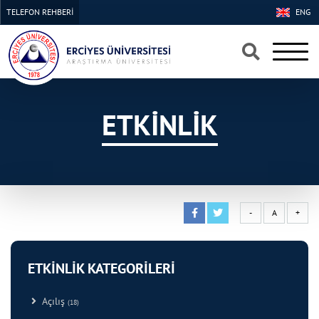
TELEFON REHBERİ
ENG
×
×
ETKİNLİK
-
A
+
ETKİNLİK KATEGORİLERİ
Açılış
(18)