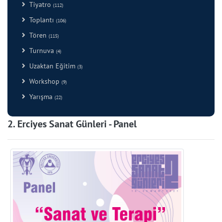
Tiyatro
(112)
Toplantı
(106)
Tören
(115)
Turnuva
(4)
Uzaktan Eğitim
(3)
Workshop
(9)
Yarışma
(22)
2. Erciyes Sanat Günleri - Panel