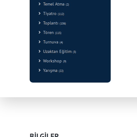
Temel Atma
(2)
Tiyatro
(112)
Toplantı
(106)
Tören
(115)
Turnuva
(4)
Uzaktan Eğitim
(3)
Workshop
(9)
Yarışma
(22)
BİLGİLER