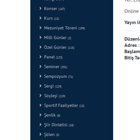
Konser
(147)
Online 
Kurs
(12)
Yayın li
Mezuniyet Töreni
(199)
Milli Günler
Düzenl
(2)
Adres 
Özel Günler
(115)
Başlama
Panel
Bitiş Ta
(123)
Seminer
(291)
Sempozyum
(71)
Sergi
(129)
Söyleşi
(119)
Sportif Faaliyetler
(12)
Şenlik
(8)
Şiir Dinletisi
(10)
Şölen
(5)