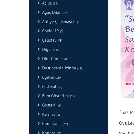
Açılış
(18)
Ağaç Dikimi
(4)
Atölye Çalışması
(10)
Covid-19
(3)
Çalıştay
(75)
Diğer
(435)
Dini Günler
(0)
Düşüncenin İzinde
(16)
Eğitim
(190)
Festival
(12)
Film Gösterimi
(51)
Gösteri
(16)
“Saz Mu
Kermes
(23)
Oya Le
Konferans
(692)
Kongre
Yer: E
(77)