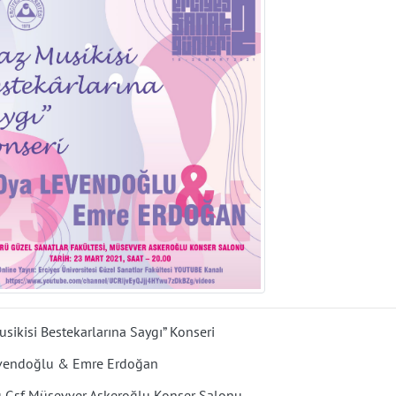
sikisi Bestekarlarına Saygı” Konseri
vendoğlu & Emre Erdoğan
rü Gsf Müsevver Askeroğlu Konser Salonu