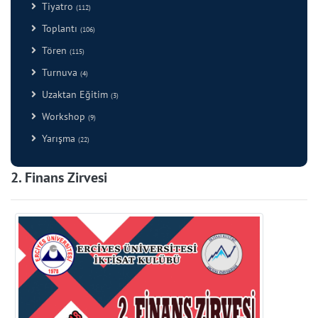
Tiyatro
(112)
Toplantı
(106)
Tören
(115)
Turnuva
(4)
Uzaktan Eğitim
(3)
Workshop
(9)
Yarışma
(22)
2. Finans Zirvesi