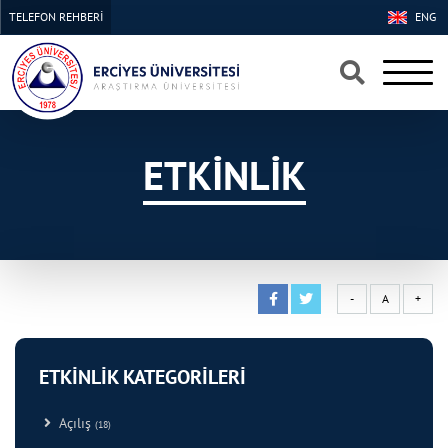
TELEFON REHBERİ
ENG
×
×
ETKİNLİK
-
A
+
ETKİNLİK KATEGORİLERİ
Açılış
(18)