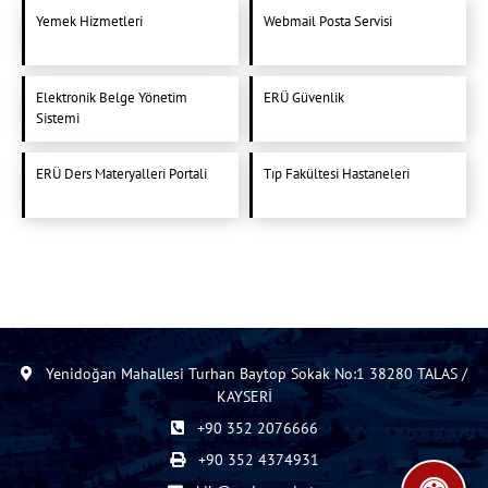
Yemek Hizmetleri
Webmail Posta Servisi
Elektronik Belge Yönetim
ERÜ Güvenlik
Sistemi
ERÜ Ders Materyalleri Portali
Tıp Fakültesi Hastaneleri
Yenidoğan Mahallesi Turhan Baytop Sokak No:1 38280 TALAS /
KAYSERİ
+90 352 2076666
+90 352 4374931