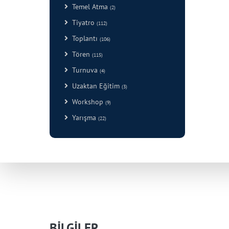
Temel Atma
(2)
Tiyatro
(112)
Toplantı
(106)
Tören
(115)
Turnuva
(4)
Uzaktan Eğitim
(3)
Workshop
(9)
Yarışma
(22)
BİLGİLER