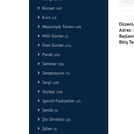
Konser
(147)
Kurs
(12)
Düzenl
Mezuniyet Töreni
(199)
Adres 
Başlama
Milli Günler
(2)
Bitiş Ta
Özel Günler
(115)
Panel
(123)
Seminer
(291)
Sempozyum
(71)
Sergi
(129)
Söyleşi
(119)
Sportif Faaliyetler
(12)
Şenlik
(8)
Şiir Dinletisi
(10)
Şölen
(5)