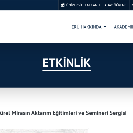
ÜNİVERSİTE FM-CANLI
ADAY ÖĞRENCİ
ERÜ HAKKINDA
AKADEM
ETKİNLİK
türel Mirasın Aktarım Eğitimleri ve Semineri Sergisi