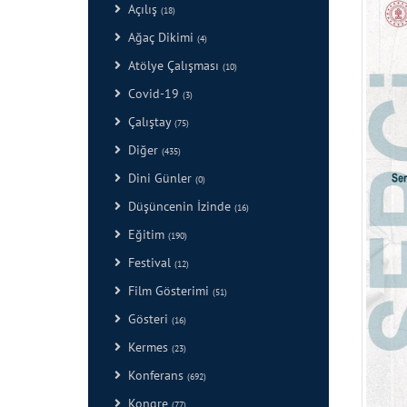
Açılış
(18)
Ağaç Dikimi
(4)
Atölye Çalışması
(10)
Covid-19
(3)
Çalıştay
(75)
Diğer
(435)
Dini Günler
(0)
Düşüncenin İzinde
(16)
Eğitim
(190)
Festival
(12)
Film Gösterimi
(51)
Gösteri
(16)
Kermes
(23)
Konferans
(692)
Kongre
(77)