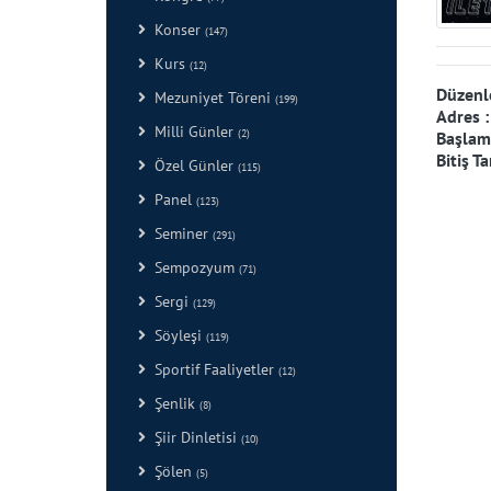
Konser
(147)
Kurs
(12)
Düzenl
Mezuniyet Töreni
(199)
Adres 
Milli Günler
(2)
Başlama
Bitiş Ta
Özel Günler
(115)
Panel
(123)
Seminer
(291)
Sempozyum
(71)
Sergi
(129)
Söyleşi
(119)
Sportif Faaliyetler
(12)
Şenlik
(8)
Şiir Dinletisi
(10)
Şölen
(5)