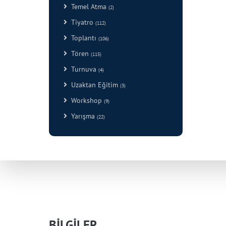
Temel Atma
(2)
Tiyatro
(112)
Toplantı
(106)
Tören
(115)
Turnuva
(4)
Uzaktan Eğitim
(3)
Workshop
(9)
Yarışma
(22)
BİLGİLER