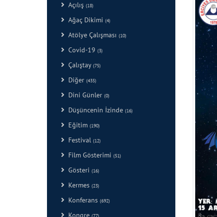
Açılış
(18)
Ağaç Dikimi
(4)
Atölye Çalışması
(10)
Covid-19
(3)
Çalıştay
(75)
Diğer
(435)
Dini Günler
(0)
Düşüncenin İzinde
(16)
Eğitim
(190)
Festival
(12)
Film Gösterimi
(51)
Gösteri
(16)
Kermes
(23)
Konferans
(692)
Kongre
(77)