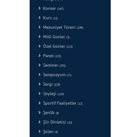
Konser
(147)
Kurs
(12)
Mezuniyet Töreni
(199)
Milli Günler
(2)
Özel Günler
(115)
Panel
(123)
Seminer
(291)
Sempozyum
(71)
Sergi
(129)
Söyleşi
(119)
Sportif Faaliyetler
(12)
Şenlik
(8)
Şiir Dinletisi
(10)
Şölen
(5)