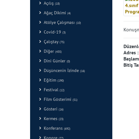
Açılış
(18)
Ağaç Dikimi
(4)
Atölye Çalışması
(10)
Konuşm
Covid-19
(3)
Çalıştay
(75)
Düzenl
Diğer
Adres 
(435)
Başlama
Dini Günler
(0)
Bitiş Ta
Düşüncenin İzinde
(16)
Eğitim
(190)
Festival
(12)
Film Gösterimi
(51)
Gösteri
(16)
Kermes
(23)
Konferans
(692)
Kongre
(77)