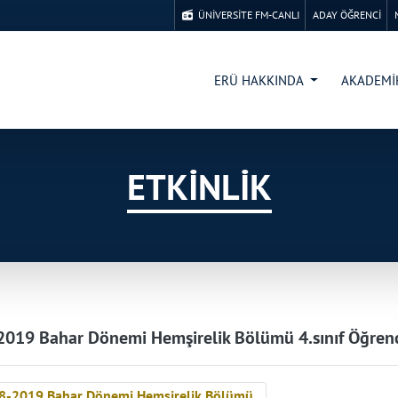
ÜNİVERSİTE FM-CANLI
ADAY ÖĞRENCİ
ERÜ HAKKINDA
AKADEM
ETKİNLİK
019 Bahar Dönemi Hemşirelik Bölümü 4.sınıf Öğrenc