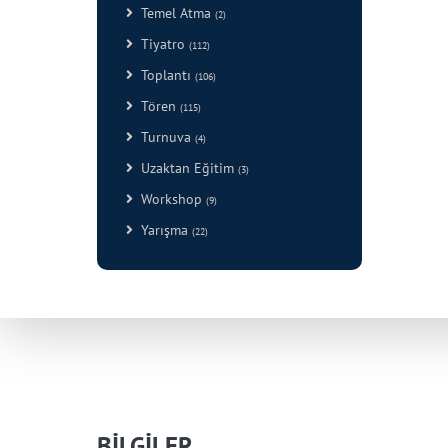
Temel Atma
(2)
Tiyatro
(112)
Toplantı
(106)
Tören
(115)
Turnuva
(4)
Uzaktan Eğitim
(3)
Workshop
(9)
Yarışma
(22)
BİLGİLER