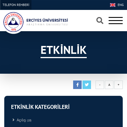
TELEFON REHBERİ
ENG
×
×
ETKİNLİK
-
A
+
ETKİNLİK KATEGORİLERİ
Açılış
(18)