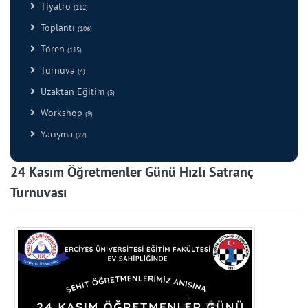
Tiyatro
(112)
Toplantı
(106)
Tören
(115)
Turnuva
(4)
Uzaktan Eğitim
(3)
Workshop
(9)
Yarışma
(22)
24 Kasım Öğretmenler Günü Hızlı Satranç
Turnuvası