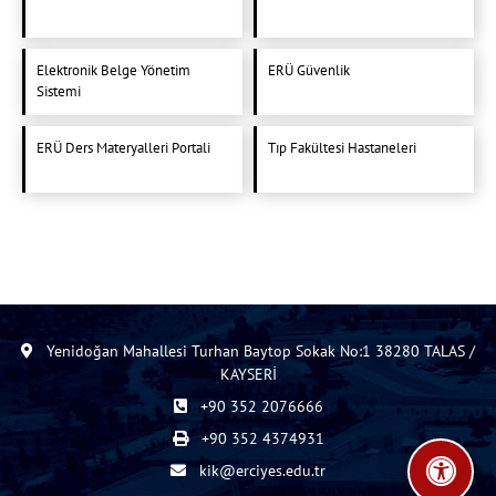
Elektronik Belge Yönetim
ERÜ Güvenlik
Sistemi
ERÜ Ders Materyalleri Portali
Tıp Fakültesi Hastaneleri
Yenidoğan Mahallesi Turhan Baytop Sokak No:1 38280 TALAS /
KAYSERİ
+90 352 2076666
+90 352 4374931
kik@erciyes.edu.tr