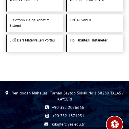
Elektronik Belge Yönetim
ERÜ Güvenlik
Sistemi
ERÜ Ders Materyalleri Portali
Tıp Fakültesi Hastaneleri
Yenidoğan Mahallesi Turhan Baytop Sokak No:1 38280 TALAS /
KAYSERİ
+90 352 2076666
+90 352 4374931
kik@erciyes.edu.tr