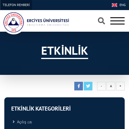
TELEFON REHBERİ
ENG
×
×
ETKİNLİK
-
A
+
ETKİNLİK KATEGORİLERİ
Açılış
(18)