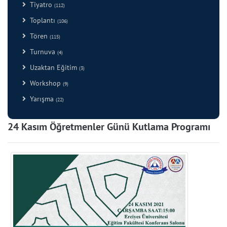
Tiyatro
(112)
Toplantı
(106)
Tören
(115)
Turnuva
(4)
Uzaktan Eğitim
(3)
Workshop
(9)
Yarışma
(22)
24 Kasım Öğretmenler Günü Kutlama Programı