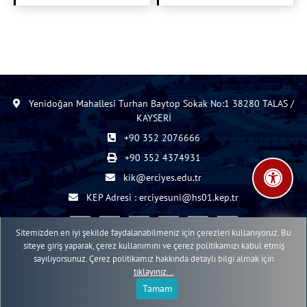
Yenidoğan Mahallesi Turhan Baytop Sokak No:1 38280 TALAS /
KAYSERİ
+90 352 2076666
+90 352 4374931
kik@erciyes.edu.tr
KEP Adresi : erciyesuni@hs01.kep.tr
Sitemizden en iyi şekilde faydalanabilmeniz için çerezleri kullanıyoruz. Bu
siteye giriş yaparak, çerez kullanımını ve çerez politikamızı kabul etmiş
sayılıyorsunuz. Çerez politikamız hakkında detaylı bilgi almak için
2015 - 2026 © ERÜ Web İçerik Yönetim Sistemi
tıklayınız...
Erciyes Üniversitesi Bilgi İşlem Daire Başkanlığı Web Birimi
Tamam
;