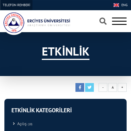
TELEFON REHBERİ
ENG
×
×
ETKİNLİK
-
A
+
ETKİNLİK KATEGORİLERİ
Açılış
(18)