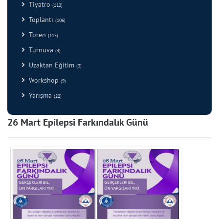
Tiyatro
(112)
Toplantı
(106)
Tören
(115)
Turnuva
(4)
Uzaktan Eğitim
(3)
Workshop
(9)
Yarışma
(22)
26 Mart Epilepsi Farkındalık Günü