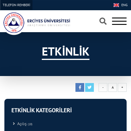
TELEFON REHBERİ
ENG
×
×
ETKİNLİK
-
A
+
ETKİNLİK KATEGORİLERİ
Açılış
(18)