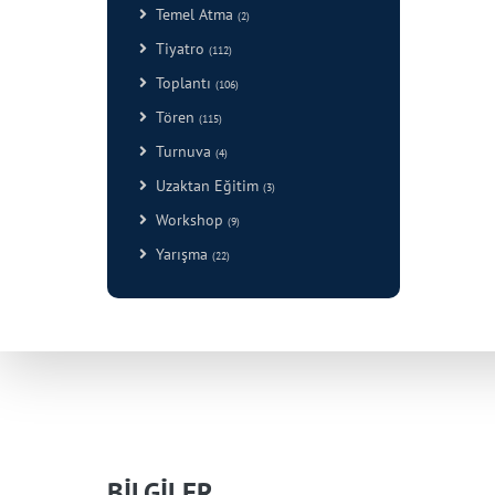
Temel Atma
(2)
Tiyatro
(112)
Toplantı
(106)
Tören
(115)
Turnuva
(4)
Uzaktan Eğitim
(3)
Workshop
(9)
Yarışma
(22)
BİLGİLER