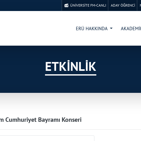
ÜNİVERSİTE FM-CANLI
ADAY ÖĞRENCİ
ERÜ HAKKINDA
AKADEM
ETKİNLİK
m Cumhuriyet Bayramı Konseri