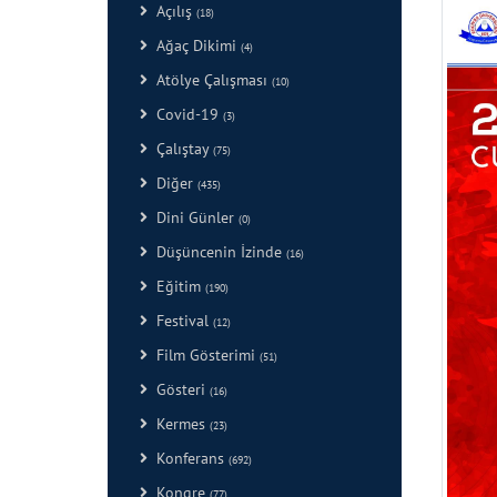
Açılış
(18)
Ağaç Dikimi
(4)
Atölye Çalışması
(10)
Covid-19
(3)
Çalıştay
(75)
Diğer
(435)
Dini Günler
(0)
Düşüncenin İzinde
(16)
Eğitim
(190)
Festival
(12)
Film Gösterimi
(51)
Gösteri
(16)
Kermes
(23)
Konferans
(692)
Kongre
(77)