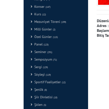
Konser
(147)
Kurs
(12)
Düzenl
Mezuniyet Töreni
(199)
Adres 
Milli Günler
Başlama
(2)
Bitiş Ta
Özel Günler
(115)
Panel
(123)
Seminer
(291)
Sempozyum
(71)
Sergi
(129)
Söyleşi
(119)
Sportif Faaliyetler
(12)
Şenlik
(8)
Şiir Dinletisi
(10)
Şölen
(5)