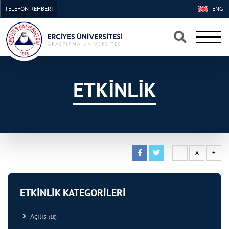
TELEFON REHBERİ
ENG
×
×
ETKİNLİK
-
A
+
ETKİNLİK KATEGORİLERİ
Açılış
(18)