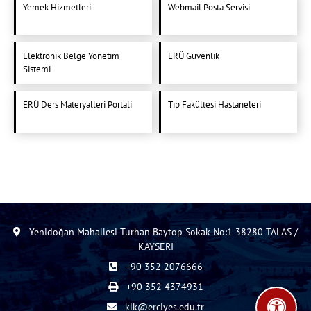
Yemek Hizmetleri
Webmail Posta Servisi
Elektronik Belge Yönetim
ERÜ Güvenlik
Sistemi
ERÜ Ders Materyalleri Portali
Tıp Fakültesi Hastaneleri
Yenidoğan Mahallesi Turhan Baytop Sokak No:1 38280 TALAS /
KAYSERİ
+90 352 2076666
+90 352 4374931
kik@erciyes.edu.tr