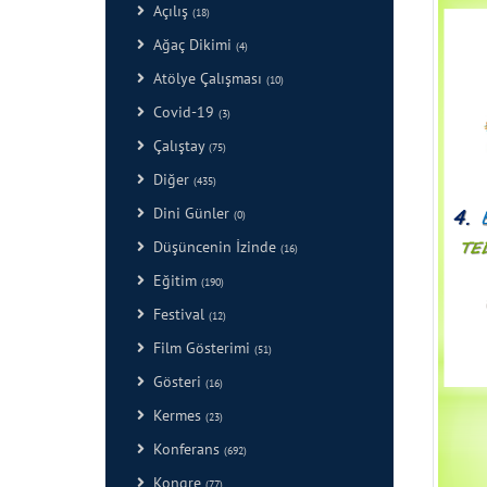
Açılış
(18)
Ağaç Dikimi
(4)
Atölye Çalışması
(10)
Covid-19
(3)
Çalıştay
(75)
Diğer
(435)
Dini Günler
(0)
Düşüncenin İzinde
(16)
Eğitim
(190)
Festival
(12)
Film Gösterimi
(51)
Gösteri
(16)
Kermes
(23)
Konferans
(692)
Kongre
(77)