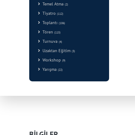
Temel Atma
(2)
Tiyatro
(112)
Toplantı
(106)
Tören
(115)
Turnuva
(4)
Uzaktan Eğitim
(3)
Workshop
(9)
Yarışma
(22)
BİLGİLER