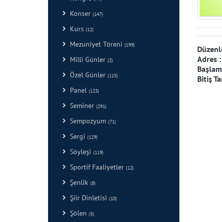
Konser
(147)
Kurs
(12)
Mezuniyet Töreni
(199)
Düzenl
Adres 
Milli Günler
(2)
Başlama
Özel Günler
(115)
Bitiş Ta
Panel
(123)
Seminer
(291)
Sempozyum
(71)
Sergi
(129)
Söyleşi
(119)
Sportif Faaliyetler
(12)
Şenlik
(8)
Şiir Dinletisi
(10)
Şölen
(5)