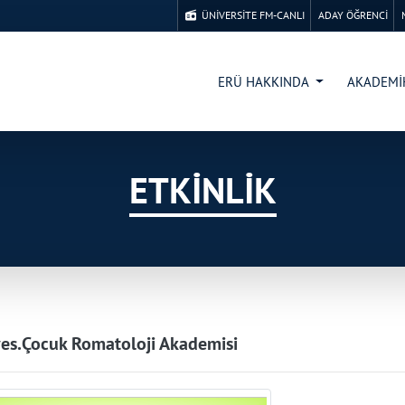
ÜNİVERSİTE FM-CANLI
ADAY ÖĞRENCİ
ERÜ HAKKINDA
AKADEM
ETKİNLİK
yes.Çocuk Romatoloji Akademisi