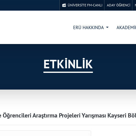
ÜNİVERSİTE FM-CANLI
ADAY ÖĞRENCİ
ERÜ HAKKINDA
AKADEM
ETKİNLİK
e Öğrencileri Araştırma Projeleri Yarışması Kayseri Bö