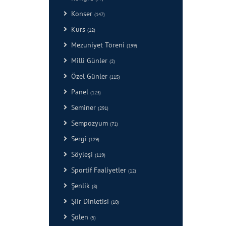
Konser
(147)
Kurs
(12)
Mezuniyet Töreni
(199)
Milli Günler
(2)
Özel Günler
(115)
Panel
(123)
Seminer
(291)
Sempozyum
(71)
Sergi
(129)
Söyleşi
(119)
Sportif Faaliyetler
(12)
Şenlik
(8)
Şiir Dinletisi
(10)
Şölen
(5)