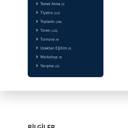
Temel Atma
(2)
Tiyatro
(112)
Toplantı
(106)
Tören
(115)
Turnuva
(4)
Uzaktan Eğitim
(3)
Workshop
(9)
Yarışma
(22)
BİLGİLER