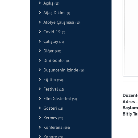
Açılış
(18)
Ağaç Dikimi
(4)
Atölye Çalışması
(10)
Covid-19
(3)
Çalıştay
(75)
Diğer
(435)
Dini Günler
(0)
Düşüncenin İzinde
(16)
Eğitim
(190)
Festival
(12)
Düzenl
Film Gösterimi
(51)
Adres 
Başlama
Gösteri
(16)
Bitiş Ta
Kermes
(23)
Konferans
(692)
Kongre
(77)