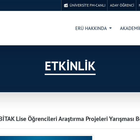
ÜNİVERSİTE FM-CANLI
ADAY ÖĞRENCİ
ERÜ HAKKINDA
AKADEM
ETKİNLİK
BİTAK Lise Öğrencileri Araştırma Projeleri Yarışması B