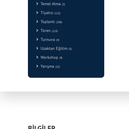
Temel Atma
(2)
Tiyatro
(112)
Toplantı
(106)
Tören
(115)
Turnuva
(4)
Uzaktan Eğitim
(3)
Workshop
(9)
Yarışma
(22)
BİLGİLER