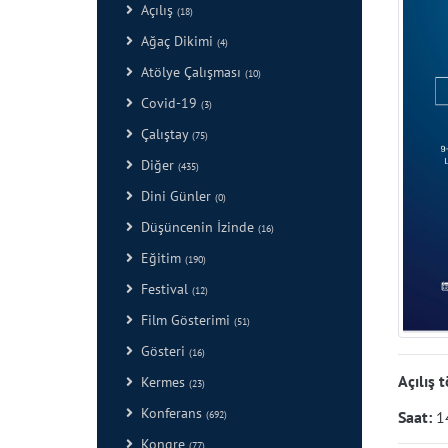
Açılış
(18)
Ağaç Dikimi
(4)
Atölye Çalışması
(10)
Covid-19
(3)
Çalıştay
(75)
Diğer
(435)
Dini Günler
(0)
Düşüncenin İzinde
(16)
Eğitim
(190)
Festival
(12)
Film Gösterimi
(51)
Gösteri
(16)
Açılış 
Kermes
(23)
Konferans
Saat:
1
(692)
Kongre
(77)