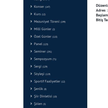
Düzenl
Konser
(147)
Adres 
Kurs
Başlama
(12)
Bitiş Ta
Mezuniyet Töreni
(199)
Milli Günler
(2)
Özel Günler
(115)
Panel
(123)
Seminer
(291)
Sempozyum
(71)
Sergi
(129)
Söyleşi
(119)
Sportif Faaliyetler
(12)
Şenlik
(8)
Şiir Dinletisi
(10)
Şölen
(5)