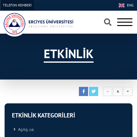
TELEFON REHBERİ
ENG
×
×
ETKİNLİK
-
A
+
ETKİNLİK KATEGORİLERİ
Açılış
(18)