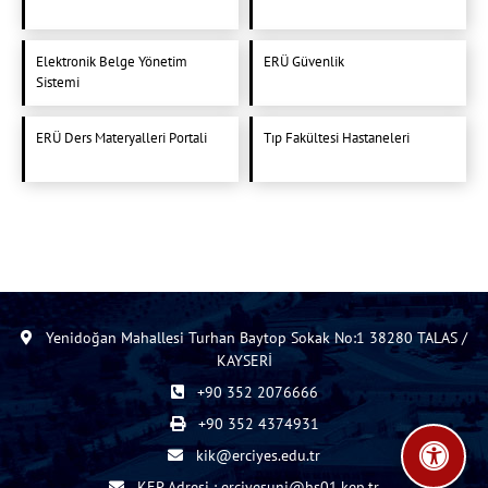
Elektronik Belge Yönetim
ERÜ Güvenlik
Sistemi
ERÜ Ders Materyalleri Portali
Tıp Fakültesi Hastaneleri
Yenidoğan Mahallesi Turhan Baytop Sokak No:1 38280 TALAS /
KAYSERİ
+90 352 2076666
+90 352 4374931
kik@erciyes.edu.tr
KEP Adresi : erciyesuni@hs01.kep.tr