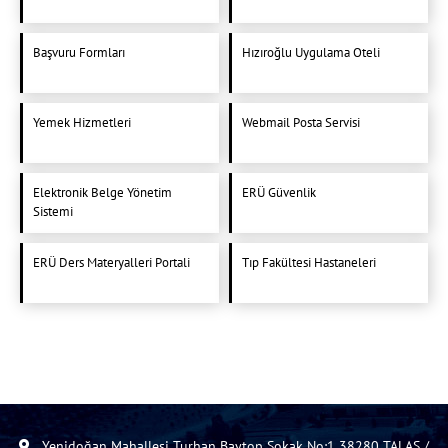
Başvuru Formları
Hızıroğlu Uygulama Oteli
Yemek Hizmetleri
Webmail Posta Servisi
Elektronik Belge Yönetim
ERÜ Güvenlik
Sistemi
ERÜ Ders Materyalleri Portali
Tıp Fakültesi Hastaneleri
Yenidoğan Mahallesi Turhan Baytop Sokak No:1 38280 TALAS /