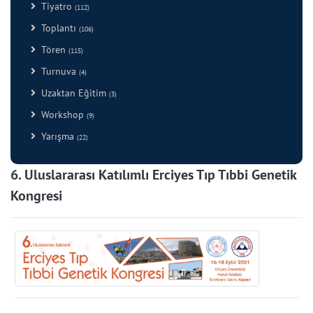
Tiyatro
(112)
Toplantı
(106)
Tören
(115)
Turnuva
(4)
Uzaktan Eğitim
(3)
Workshop
(9)
Yarışma
(22)
6. Uluslararası Katılımlı Erciyes Tıp Tıbbi Genetik
Kongresi