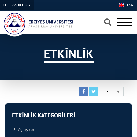
TELEFON REHBERİ
ENG
×
×
ETKİNLİK
-
A
+
ETKİNLİK KATEGORİLERİ
Açılış
(18)