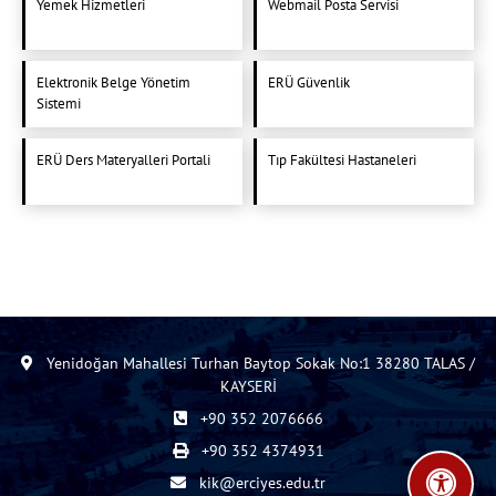
Yemek Hizmetleri
Webmail Posta Servisi
Elektronik Belge Yönetim
ERÜ Güvenlik
Sistemi
ERÜ Ders Materyalleri Portali
Tıp Fakültesi Hastaneleri
Yenidoğan Mahallesi Turhan Baytop Sokak No:1 38280 TALAS /
KAYSERİ
+90 352 2076666
+90 352 4374931
kik@erciyes.edu.tr