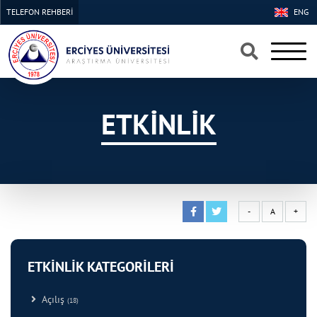
TELEFON REHBERİ
ENG
×
×
ETKİNLİK
-
A
+
ETKİNLİK KATEGORİLERİ
Açılış
(18)