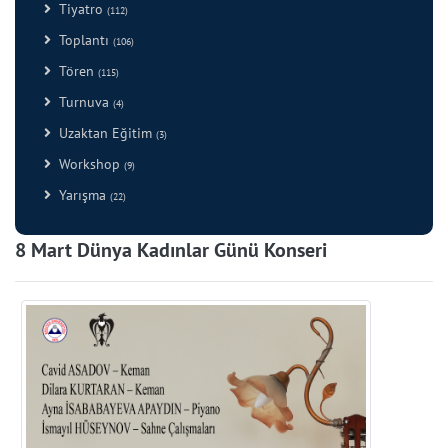
Tiyatro
(112)
Toplantı
(106)
Tören
(115)
Turnuva
(4)
Uzaktan Eğitim
(3)
Workshop
(9)
Yarışma
(22)
8 Mart Dünya Kadınlar Günü Konseri