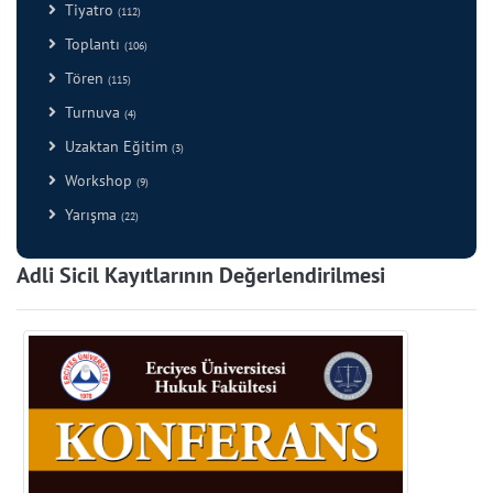
Tiyatro
(112)
Toplantı
(106)
Tören
(115)
Turnuva
(4)
Uzaktan Eğitim
(3)
Workshop
(9)
Yarışma
(22)
Adli Sicil Kayıtlarının Değerlendirilmesi