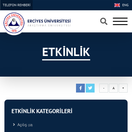
TELEFON REHBERİ
ENG
×
×
ETKİNLİK
-
A
+
ETKİNLİK KATEGORİLERİ
Açılış
(18)