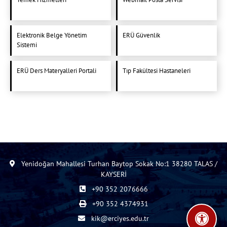
Elektronik Belge Yönetim
ERÜ Güvenlik
Sistemi
ERÜ Ders Materyalleri Portali
Tıp Fakültesi Hastaneleri
Yenidoğan Mahallesi Turhan Baytop Sokak No:1 38280 TALAS /
KAYSERİ
+90 352 2076666
+90 352 4374931
kik@erciyes.edu.tr