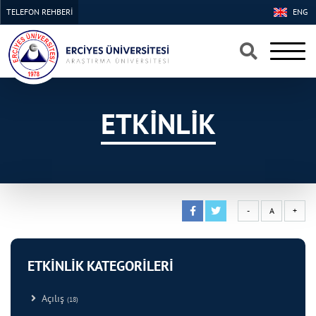
TELEFON REHBERİ
ENG
×
×
ETKİNLİK
-
A
+
ETKİNLİK KATEGORİLERİ
Açılış
(18)