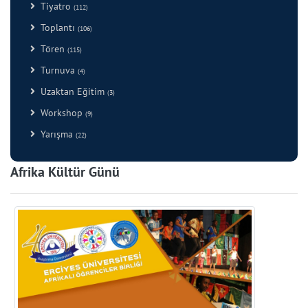
Tiyatro
(112)
Toplantı
(106)
Tören
(115)
Turnuva
(4)
Uzaktan Eğitim
(3)
Workshop
(9)
Yarışma
(22)
Afrika Kültür Günü