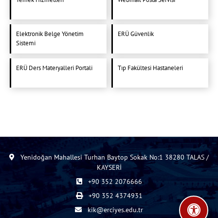
Elektronik Belge Yönetim
ERÜ Güvenlik
Sistemi
ERÜ Ders Materyalleri Portali
Tıp Fakültesi Hastaneleri
Yenidoğan Mahallesi Turhan Baytop Sokak No:1 38280 TALAS /
KAYSERİ
+90 352 2076666
+90 352 4374931
kik@erciyes.edu.tr