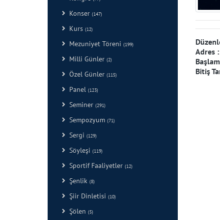
Konser
(147)
Kurs
(12)
Düzenl
Mezuniyet Töreni
(199)
Adres 
Milli Günler
Başlama
(2)
Bitiş Ta
Özel Günler
(115)
Panel
(123)
Seminer
(291)
Sempozyum
(71)
Sergi
(129)
Söyleşi
(119)
Sportif Faaliyetler
(12)
Şenlik
(8)
Şiir Dinletisi
(10)
Şölen
(5)