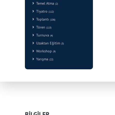
Temel Atma
(2)
Tiyatro
(112)
Toplantı
(106)
Tören
(115)
Turnuva
(4)
Uzaktan Eğitim
(3)
Workshop
(9)
Yarışma
(22)
BİLGİLER