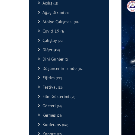
Açılış
(18)
Ağaç Dikimi
(4)
Atölye Çalışması
(10)
Covid-19
(3)
Çalıştay
(75)
Diğer
(435)
Dini Günler
(0)
Düşüncenin İzinde
(16)
Eğitim
(190)
Festival
(12)
Film Gösterimi
(51)
Gösteri
(16)
Kermes
(23)
Konferans
(692)
Kongre
(77)