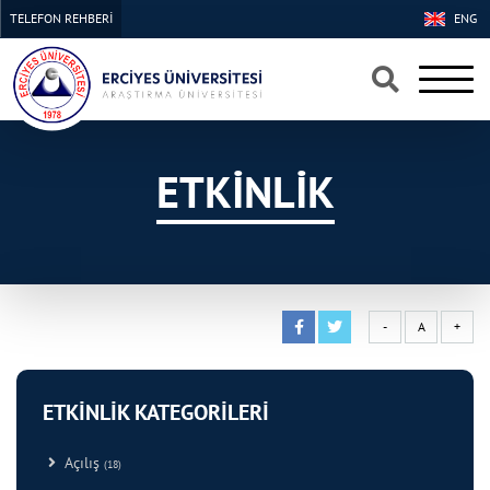
TELEFON REHBERİ
ENG
×
×
ETKİNLİK
-
A
+
ETKİNLİK KATEGORİLERİ
Açılış
(18)