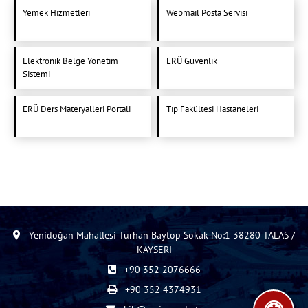
Yemek Hizmetleri
Webmail Posta Servisi
Elektronik Belge Yönetim
ERÜ Güvenlik
Sistemi
ERÜ Ders Materyalleri Portali
Tıp Fakültesi Hastaneleri
Yenidoğan Mahallesi Turhan Baytop Sokak No:1 38280 TALAS /
KAYSERİ
+90 352 2076666
+90 352 4374931