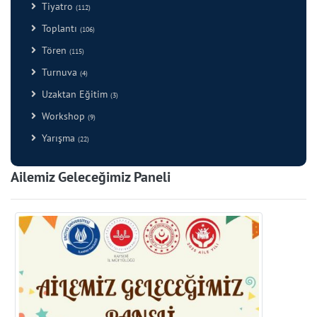
Tiyatro
(112)
Toplantı
(106)
Tören
(115)
Turnuva
(4)
Uzaktan Eğitim
(3)
Workshop
(9)
Yarışma
(22)
Ailemiz Geleceğimiz Paneli