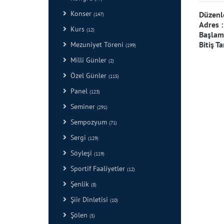
Konser
Düzenl
(147)
Adres 
Kurs
(12)
Başlama
Bitiş Ta
Mezuniyet Töreni
(199)
Milli Günler
(2)
Özel Günler
(115)
Panel
(123)
Seminer
(291)
Sempozyum
(71)
Sergi
(129)
Söyleşi
(119)
Sportif Faaliyetler
(12)
Şenlik
(8)
Şiir Dinletisi
(10)
Şölen
(5)