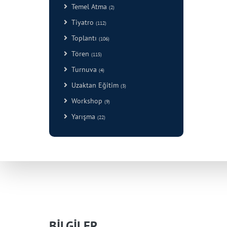
Temel Atma
(2)
Tiyatro
(112)
Toplantı
(106)
Tören
(115)
Turnuva
(4)
Uzaktan Eğitim
(3)
Workshop
(9)
Yarışma
(22)
BİLGİLER