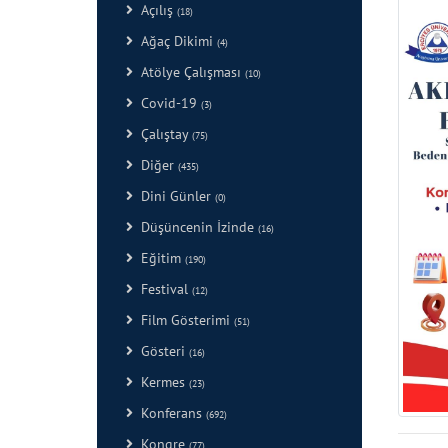
Açılış
(18)
Ağaç Dikimi
(4)
Atölye Çalışması
(10)
Covid-19
(3)
Çalıştay
(75)
Diğer
(435)
Dini Günler
(0)
Düşüncenin İzinde
(16)
Eğitim
(190)
Festival
(12)
Film Gösterimi
(51)
Gösteri
(16)
Kermes
(23)
Konferans
(692)
Kongre
(77)