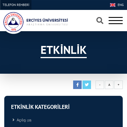
TELEFON REHBERİ
ENG
×
×
ETKİNLİK
-
A
+
ETKİNLİK KATEGORİLERİ
Açılış
(18)