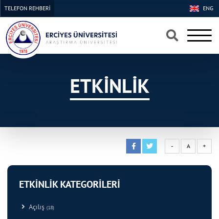
TELEFON REHBERİ
ENG
×
×
ETKİNLİK
-
A
+
ETKİNLİK KATEGORİLERİ
Açılış
(18)