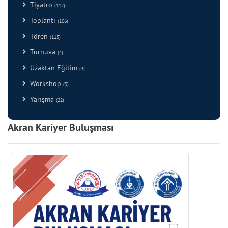
Tiyatro
(112)
Toplantı
(106)
Tören
(115)
Turnuva
(4)
Uzaktan Eğitim
(3)
Workshop
(9)
Yarışma
(22)
Akran Kariyer Buluşması