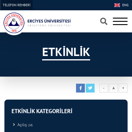
TELEFON REHBERİ
ENG
×
×
ETKİNLİK
-
A
+
ETKİNLİK KATEGORİLERİ
Açılış
(18)