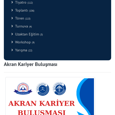
Tiyatro
(112)
Toplantı
(106)
Tören
(115)
Turnuva
(4)
Uzaktan Eğitim
(3)
Workshop
(9)
Yarışma
(22)
Akran Kariyer Buluşması