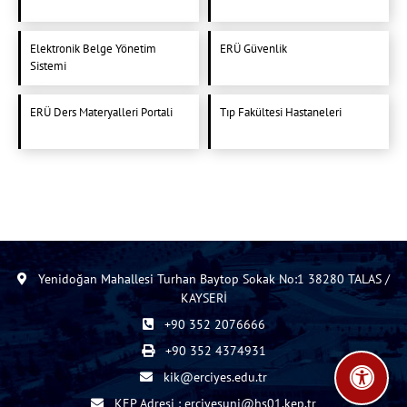
Elektronik Belge Yönetim
ERÜ Güvenlik
Sistemi
ERÜ Ders Materyalleri Portali
Tıp Fakültesi Hastaneleri
Yenidoğan Mahallesi Turhan Baytop Sokak No:1 38280 TALAS /
KAYSERİ
+90 352 2076666
+90 352 4374931
kik@erciyes.edu.tr
KEP Adresi : erciyesuni@hs01.kep.tr