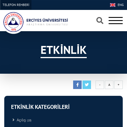
TELEFON REHBERİ
ENG
×
×
ETKİNLİK
-
A
+
ETKİNLİK KATEGORİLERİ
Açılış
(18)