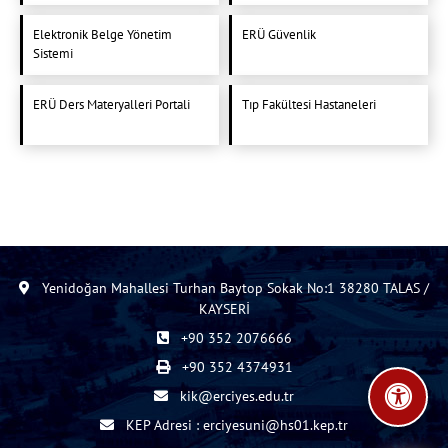
Elektronik Belge Yönetim
ERÜ Güvenlik
Sistemi
ERÜ Ders Materyalleri Portali
Tıp Fakültesi Hastaneleri
Yenidoğan Mahallesi Turhan Baytop Sokak No:1 38280 TALAS /
KAYSERİ
+90 352 2076666
+90 352 4374931
kik@erciyes.edu.tr
KEP Adresi : erciyesuni@hs01.kep.tr