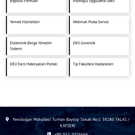
Başvuru Formları
Hızıroğlu Uygulama Oteli
Yemek Hizmetleri
Webmail Posta Servisi
Elektronik Belge Yönetim
ERÜ Güvenlik
Sistemi
ERÜ Ders Materyalleri Portali
Tıp Fakültesi Hastaneleri
Yenidoğan Mahallesi Turhan Baytop Sokak No:1 38280 TALAS /
KAYSERİ
+90 352 2076666