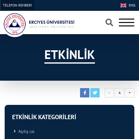
TELEFON REHBERİ
ENG
×
×
ETKİNLİK
-
A
+
ETKİNLİK KATEGORİLERİ
Açılış
(18)