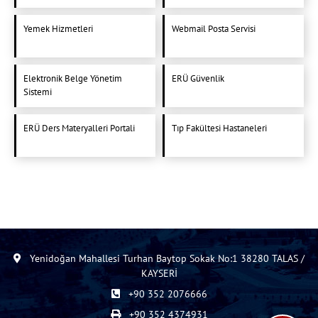
Yemek Hizmetleri
Webmail Posta Servisi
Elektronik Belge Yönetim
ERÜ Güvenlik
Sistemi
ERÜ Ders Materyalleri Portali
Tıp Fakültesi Hastaneleri
Yenidoğan Mahallesi Turhan Baytop Sokak No:1 38280 TALAS /
KAYSERİ
+90 352 2076666
+90 352 4374931