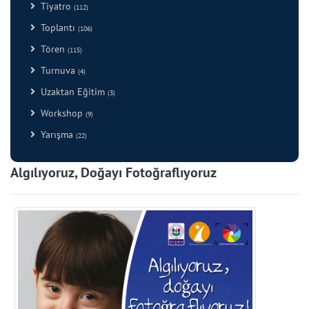
Tiyatro
(112)
Toplantı
(106)
Tören
(115)
Turnuva
(4)
Uzaktan Eğitim
(3)
Workshop
(9)
Yarışma
(22)
Algılıyoruz, Doğayı Fotoğraflıyoruz