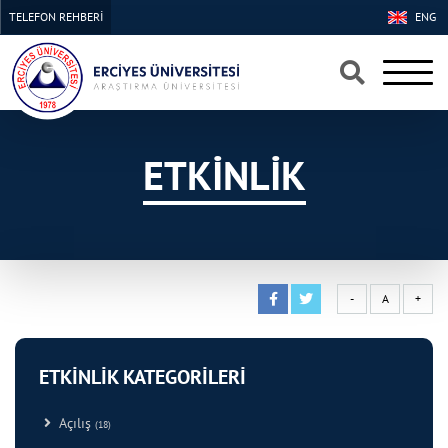
TELEFON REHBERİ
ENG
×
×
ETKİNLİK
-
A
+
ETKİNLİK KATEGORİLERİ
Açılış
(18)