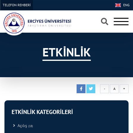
TELEFON REHBERİ
ENG
×
×
ETKİNLİK
-
A
+
ETKİNLİK KATEGORİLERİ
Açılış
(18)