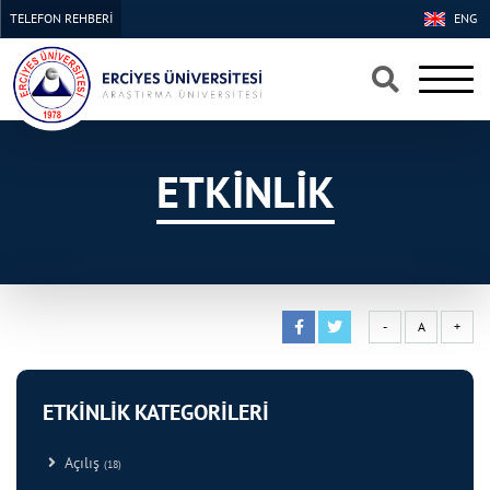
TELEFON REHBERİ
ENG
×
×
ETKİNLİK
-
A
+
ETKİNLİK KATEGORİLERİ
Açılış
(18)