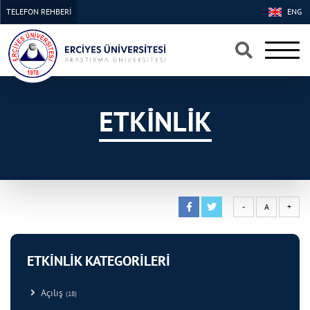
TELEFON REHBERİ
ENG
×
×
ETKİNLİK
-
A
+
ETKİNLİK KATEGORİLERİ
Açılış
(18)