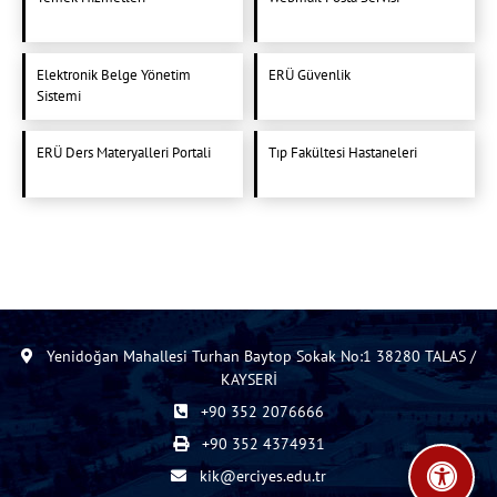
Elektronik Belge Yönetim
ERÜ Güvenlik
Sistemi
ERÜ Ders Materyalleri Portali
Tıp Fakültesi Hastaneleri
Yenidoğan Mahallesi Turhan Baytop Sokak No:1 38280 TALAS /
KAYSERİ
+90 352 2076666
+90 352 4374931
kik@erciyes.edu.tr