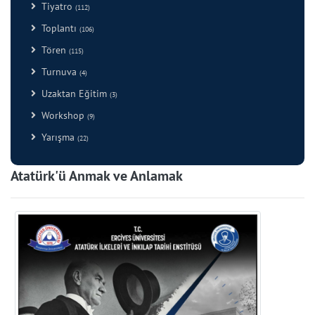
Tiyatro
(112)
Toplantı
(106)
Tören
(115)
Turnuva
(4)
Uzaktan Eğitim
(3)
Workshop
(9)
Yarışma
(22)
Atatürk'ü Anmak ve Anlamak