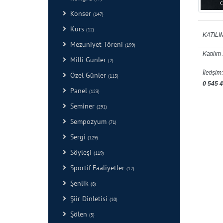
Konser
(147)
Kurs
(12)
KATILI
Mezuniyet Töreni
(199)
Katılım 
Milli Günler
(2)
İletişi
Özel Günler
(115)
0 545 
Panel
(123)
Seminer
(291)
Sempozyum
(71)
Sergi
(129)
Söyleşi
(119)
Sportif Faaliyetler
(12)
Şenlik
(8)
Şiir Dinletisi
(10)
Şölen
(5)