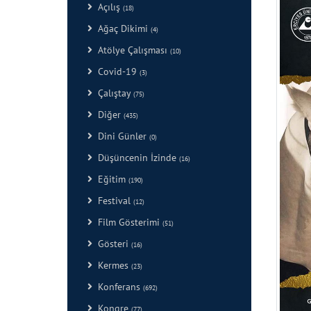
Açılış
(18)
Ağaç Dikimi
(4)
Atölye Çalışması
(10)
Covid-19
(3)
Çalıştay
(75)
Diğer
(435)
Dini Günler
(0)
Düşüncenin İzinde
(16)
Eğitim
(190)
Festival
(12)
Film Gösterimi
(51)
Gösteri
(16)
Kermes
(23)
Konferans
(692)
Kongre
(77)