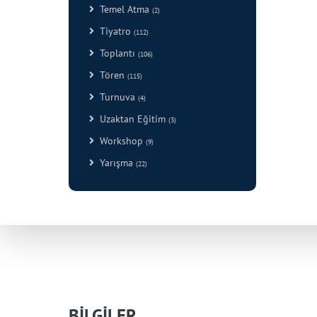
Temel Atma
(2)
Tiyatro
(112)
Toplantı
(106)
Tören
(115)
Turnuva
(4)
Uzaktan Eğitim
(3)
Workshop
(9)
Yarışma
(22)
BİLGİLER