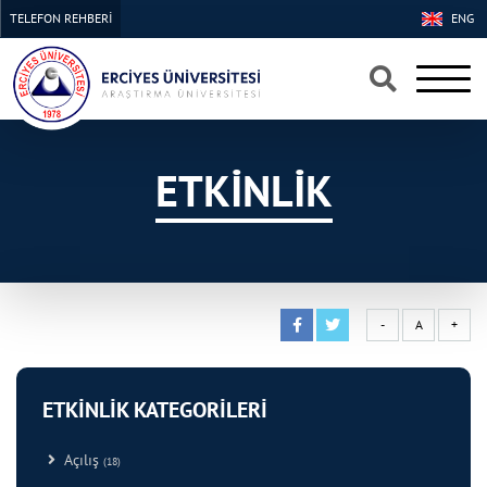
TELEFON REHBERİ
ENG
×
×
ETKİNLİK
-
A
+
ETKİNLİK KATEGORİLERİ
Açılış
(18)