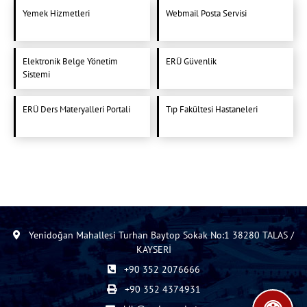
Yemek Hizmetleri
Webmail Posta Servisi
Elektronik Belge Yönetim
ERÜ Güvenlik
Sistemi
ERÜ Ders Materyalleri Portali
Tıp Fakültesi Hastaneleri
Yenidoğan Mahallesi Turhan Baytop Sokak No:1 38280 TALAS /
KAYSERİ
+90 352 2076666
+90 352 4374931