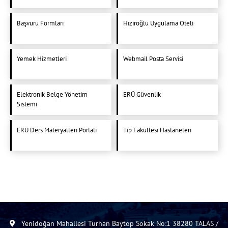
Başvuru Formları
Hızıroğlu Uygulama Oteli
Yemek Hizmetleri
Webmail Posta Servisi
Elektronik Belge Yönetim
ERÜ Güvenlik
Sistemi
ERÜ Ders Materyalleri Portali
Tıp Fakültesi Hastaneleri
Yenidoğan Mahallesi Turhan Baytop Sokak No:1 38280 TALAS /