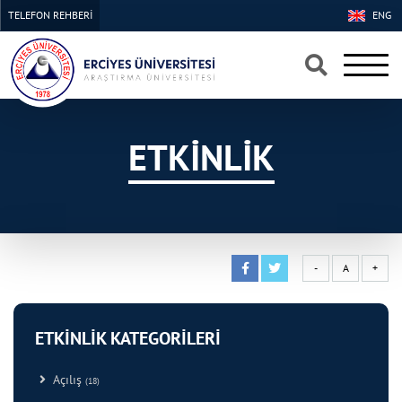
TELEFON REHBERİ
ENG
×
×
ETKİNLİK
-
A
+
ETKİNLİK KATEGORİLERİ
Açılış
(18)