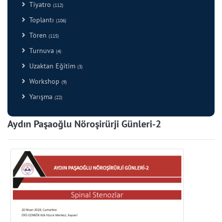
Tiyatro
(112)
Toplantı
(106)
Tören
(115)
Turnuva
(4)
Uzaktan Eğitim
(3)
Workshop
(9)
Yarışma
(22)
Aydın Paşaoğlu Nöroşirürji Günleri-2