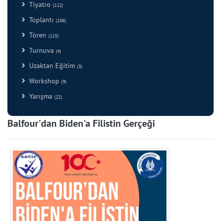
Tiyatro
(112)
Toplantı
(106)
Tören
(115)
Turnuva
(4)
Uzaktan Eğitim
(3)
Workshop
(9)
Yarışma
(22)
Balfour'dan Biden'a Filistin Gerçeği