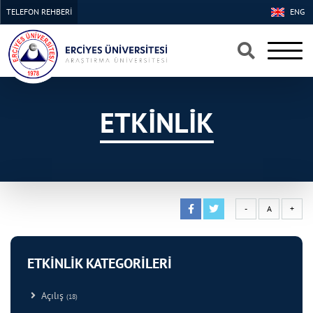
TELEFON REHBERİ
ENG
×
×
ETKİNLİK
-
A
+
ETKİNLİK KATEGORİLERİ
Açılış
(18)