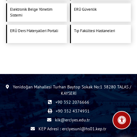
Elektronik Belge Yönetim
ERÜ Güvenlik
Sistemi
ERÜ Ders Materyalleri Portali
Tıp Fakültesi Hastaneleri
Yenidoğan Mahallesi Turhan Baytop Sokak No:1 38280 TALAS /
KAYSERİ
+90 352 2076666
+90 352 4374931
kik@erciyes.edu.tr
KEP Adresi : erciyesuni@hs01.kep.tr