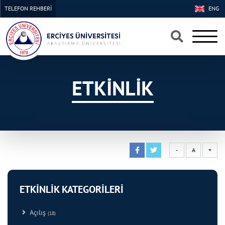
TELEFON REHBERİ
ENG
×
×
ETKİNLİK
-
A
+
ETKİNLİK KATEGORİLERİ
Açılış
(18)