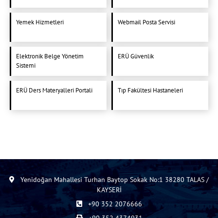
Yemek Hizmetleri
Webmail Posta Servisi
Elektronik Belge Yönetim
ERÜ Güvenlik
Sistemi
ERÜ Ders Materyalleri Portali
Tıp Fakültesi Hastaneleri
Yenidoğan Mahallesi Turhan Baytop Sokak No:1 38280 TALAS /
KAYSERİ
+90 352 2076666
+90 352 4374931