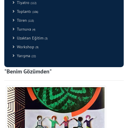
Tiyatro
(112)
Toplantı
(106)
Tören
(115)
Turnuva
(4)
Uzaktan Eğitim
(3)
Workshop
(9)
Yarışma
(22)
"Benim Gözümden"