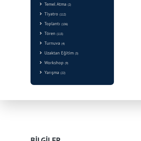
Temel Atma
(2)
Tiyatro
(112)
Toplantı
(106)
Tören
(115)
Turnuva
(4)
Uzaktan Eğitim
(3)
Workshop
(9)
Yarışma
(22)
BİLGİLER