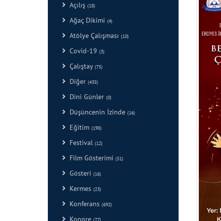
Açılış
(18)
Ağaç Dikimi
(4)
Atölye Çalışması
(10)
Covid-19
(3)
Çalıştay
(75)
Diğer
(435)
Dini Günler
(0)
Düşüncenin İzinde
(16)
Eğitim
(190)
Festival
(12)
Film Gösterimi
(51)
Gösteri
(16)
Kermes
(23)
Konferans
(692)
Kongre
(77)