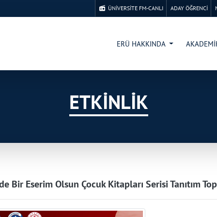
ÜNİVERSİTE FM-CANLI
ADAY ÖĞRENCİ
ERÜ HAKKINDA
AKADEM
ETKİNLİK
e Bir Eserim Olsun Çocuk Kitapları Serisi Tanıtım Top