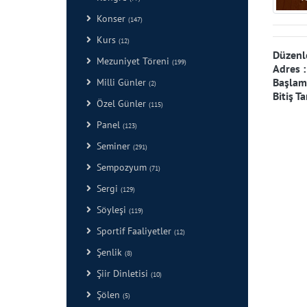
Konser
(147)
Kurs
(12)
Düzenl
Mezuniyet Töreni
(199)
Adres 
Başlama
Milli Günler
(2)
Bitiş Ta
Özel Günler
(115)
Panel
(123)
Seminer
(291)
Sempozyum
(71)
Sergi
(129)
Söyleşi
(119)
Sportif Faaliyetler
(12)
Şenlik
(8)
Şiir Dinletisi
(10)
Şölen
(5)