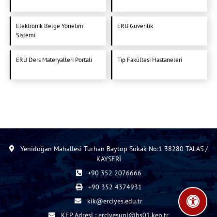
Elektronik Belge Yönetim
ERÜ Güvenlik
Sistemi
ERÜ Ders Materyalleri Portali
Tıp Fakültesi Hastaneleri
Yenidoğan Mahallesi Turhan Baytop Sokak No:1 38280 TALAS /
KAYSERİ
+90 352 2076666
+90 352 4374931
kik@erciyes.edu.tr
KEP Adresi : erciyesuni@hs01.kep.tr