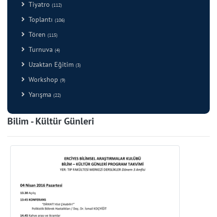
Tiyatro
(112)
Toplantı
(106)
Tören
(115)
Turnuva
(4)
Uzaktan Eğitim
(3)
Workshop
(9)
Yarışma
(22)
Bilim - Kültür Günleri