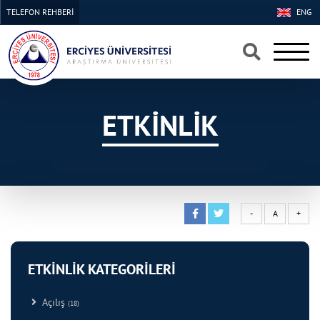
TELEFON REHBERİ
ENG
×
×
ETKİNLİK
-
A
+
ETKİNLİK KATEGORİLERİ
Açılış
(18)